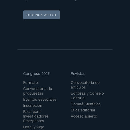
OBTENGA APOYO
Site
Congreso 2027
Revistas
Map
Formato
Convocatoria de
artículos
Convocatoria de
propuestas
Editoras y Consejo
Editorial
Eventos especiales
Comité Científico
Inscripción
Ética editorial
Beca para
Investigadores
Acceso abierto
Emergentes
Hotel y viaje