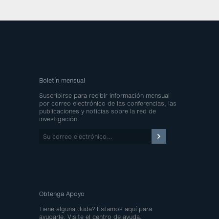
Boletín mensual
Suscribirse para recibir información mensual
por correo electrónico de las conferencias, las
publicaciones y noticias sobre la red de
investigación.
Su
correo
electrónico…
Obtenga Apoyo
Tiene alguna duda? Estamos aquí para
ayudarle. Visite el centro de ayuda.