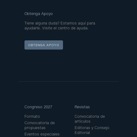
Obtenga Apoyo
Tiene alguna duda? Estamos aquí para
ayudarle. Visite el centro de ayuda.
OBTENGA APOYO
Site
Congreso 2027
Revistas
Map
Formato
Convocatoria de
artículos
Convocatoria de
propuestas
Editoras y Consejo
Editorial
Eventos especiales